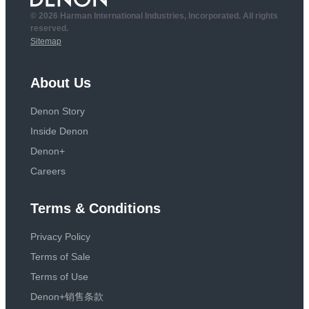
© 2026 Harman International Industries, Incorporated. All rights
reserved.
Sitemap
About Us
Denon Story
Inside Denon
Denon+
Careers
Terms & Conditions
Privacy Policy
Terms of Sale
Terms of Use
Denon+销售条款